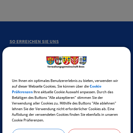
SO ERREICHEN SIE UNS
Verwaltungsgemeinschaft Boos
Fuggerstraße 3
87737 Boos
Um Ihnen ein optimales Benutzererlebnis zu bieten, verwenden wir
auf dieser Webseite Cookies. Sie können über die
Cookie
Telefon:
+49 (0) 83 35 / 98 29 - 0
Präferenzen
Ihre aktuelle Cookie Auswahl anpassen. Durch das
Telefax: +49 (0) 83 35 / 98 29 - 30
Betätigen des Buttons "Alle akzeptieren" stimmen Sie der
Verwendung aller Cookies zu. Mithilfe des Buttons "Alle ablehnen"
lehnen Sie der Verwendung nicht erforderlicher Cookies ab. Eine
E-Mail:
info@vg-boos.de
Auflistung der verwendeten Cookies finden Sie ebenfalls in unseren
Cookie Präferenzen.
BayernPortal - Sicheres Kontaktformular