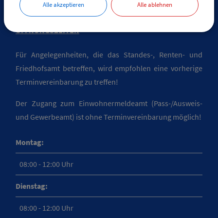
Alle akzeptieren
Alle ablehnen
ÖFFNUNGSZEITEN
Für Angelegenheiten, die das Standes-, Renten- und
Friedhofsamt betreffen, wird empfohlen eine vorherige
Terminvereinbarung zu treffen!
Der Zugang zum Einwohnermeldeamt (Pass-/Ausweis-
und Gewerbeamt) ist ohne Terminvereinbarung möglich!
Montag:
08:00 - 12:00 Uhr
Dienstag:
08:00 - 12:00 Uhr