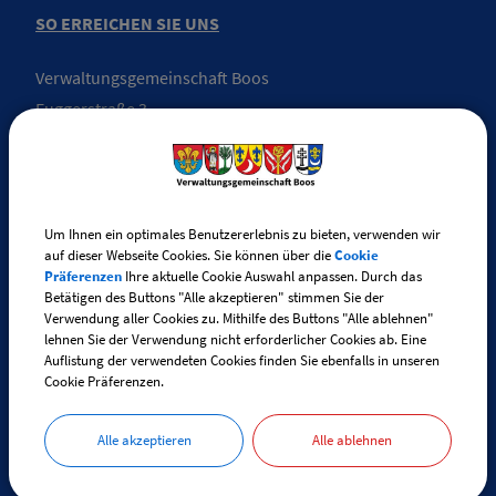
SO ERREICHEN SIE UNS
Verwaltungsgemeinschaft Boos
Fuggerstraße 3
87737 Boos
Telefon:
+49 (0) 83 35 / 98 29 - 0
Telefax: +49 (0) 83 35 / 98 29 - 30
Um Ihnen ein optimales Benutzererlebnis zu bieten, verwenden wir
auf dieser Webseite Cookies. Sie können über die
Cookie
Präferenzen
Ihre aktuelle Cookie Auswahl anpassen. Durch das
E-Mail:
info@vg-boos.de
Betätigen des Buttons "Alle akzeptieren" stimmen Sie der
Verwendung aller Cookies zu. Mithilfe des Buttons "Alle ablehnen"
BayernPortal - Sicheres Kontaktformular
lehnen Sie der Verwendung nicht erforderlicher Cookies ab. Eine
Auflistung der verwendeten Cookies finden Sie ebenfalls in unseren
Cookie Präferenzen.
ÖFFNUNGSZEITEN
Alle akzeptieren
Alle ablehnen
Für Angelegenheiten, die das Standes-, Renten- und