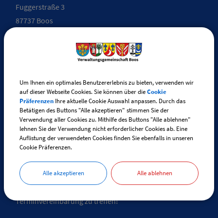
Fuggerstraße 3
87737 Boos
Telefon:
+49 (0) 83 35 / 98 29 - 0
Telefax: +49 (0) 83 35 / 98 29 - 30
Um Ihnen ein optimales Benutzererlebnis zu bieten, verwenden wir
E-Mail:
info@vg-boos.de
auf dieser Webseite Cookies. Sie können über die
Cookie
Präferenzen
Ihre aktuelle Cookie Auswahl anpassen. Durch das
BayernPortal - Sicheres Kontaktformular
Betätigen des Buttons "Alle akzeptieren" stimmen Sie der
Verwendung aller Cookies zu. Mithilfe des Buttons "Alle ablehnen"
lehnen Sie der Verwendung nicht erforderlicher Cookies ab. Eine
Auflistung der verwendeten Cookies finden Sie ebenfalls in unseren
Cookie Präferenzen.
ÖFFNUNGSZEITEN
Für Angelegenheiten, die das Standes-, Renten- und
Alle akzeptieren
Alle ablehnen
Friedhofsamt betreffen, wird empfohlen eine vorherige
Terminvereinbarung zu treffen!