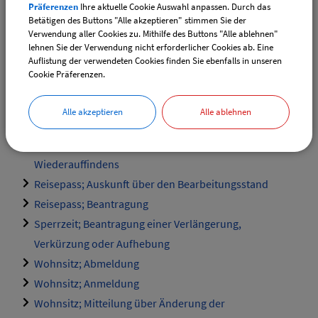
Personalausweis; Auskunft über den
Präferenzen
Ihre aktuelle Cookie Auswahl anpassen. Durch das
Betätigen des Buttons "Alle akzeptieren" stimmen Sie der
Bearbeitungsstand
Verwendung aller Cookies zu. Mithilfe des Buttons "Alle ablehnen"
Personalausweis; Beantragung
lehnen Sie der Verwendung nicht erforderlicher Cookies ab. Eine
Auflistung der verwendeten Cookies finden Sie ebenfalls in unseren
Personalausweis; Sperrung und Entsperrung der
Cookie Präferenzen.
Online-Ausweisfunktion bei Verlust
Reisegewerbe; Anzeige einer nicht erlaubnispflichtigen
Alle akzeptieren
Alle ablehnen
Tätigkeit
Reisepass; Anzeige des Verlustes und des
Wiederauffindens
Reisepass; Auskunft über den Bearbeitungsstand
Reisepass; Beantragung
Sperrzeit; Beantragung einer Verlängerung,
Verkürzung oder Aufhebung
Wohnsitz; Abmeldung
Wohnsitz; Anmeldung
Wohnsitz; Mitteilung über Änderung der