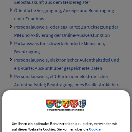
Selbstauskunft aus dem Melderegister
Öffentliche Vergnügung; Anzeige und Beantragung
einer Erlaubnis
Personalausweis- oder eID-Karte; Zurücksetzung der
PIN und Aktivierung der Online-Ausweisfunktion
Parkausweis für schwerbehinderte Menschen;
Beantragung
Personalausweis, elektronischer Aufenthaltstitel und
eID-Karte; Auskunft über gespeicherte Daten
Personalausweis, eID-Karte oder elektronischer
Aufenthaltstitel; Beantragung eines Braille-Aufklebers
Personalausweis, Reisepass und eID-Karte;
Beantragung der Änderung der Anschrift oder des
Wohnortes
Personalausweis; Anzeige des Verlustes und des
Um Ihnen ein optimales Benutzererlebnis zu bieten, verwenden wir
Wiederauffindens
auf dieser Webseite Cookies. Sie können über die
Cookie