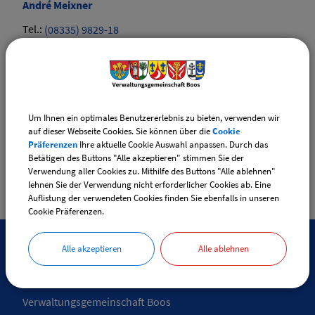
André
Meixner
Tel.:
(08335) 9829-18
E-Mail:
bauamt@vg-boos.de
Website:
vgem-boos.de
Sachgebiete
Um Ihnen ein optimales Benutzererlebnis zu bieten, verwenden wir
Bauamt
auf dieser Webseite Cookies. Sie können über die
Cookie
Präferenzen
Ihre aktuelle Cookie Auswahl anpassen. Durch das
Betätigen des Buttons "Alle akzeptieren" stimmen Sie der
Verwendung aller Cookies zu. Mithilfe des Buttons "Alle ablehnen"
lehnen Sie der Verwendung nicht erforderlicher Cookies ab. Eine
Auflistung der verwendeten Cookies finden Sie ebenfalls in unseren
Cookie Präferenzen.
Alle akzeptieren
Alle ablehnen
SO ERREICHEN SIE UNS
Verwaltungsgemeinschaft Boos