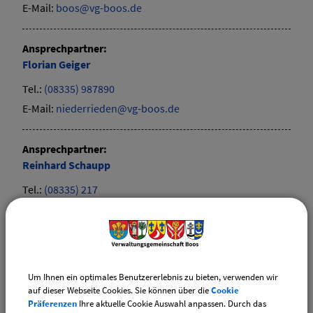
E-Mail:
boos@vg-boos.de
Ansprechpartner:
Florian
Geiger
Tel.:
(08335) 987890
E-Mail:
niederrieden@vg-boos.de
Ansprechpartner:
Reinhard
Schaupp
Tel.:
(08335) 217
E-Mail:
fellheim@vg-boos.de
Ansprechpartner:
Oliver
Hammerer
Um Ihnen ein optimales Benutzererlebnis zu bieten, verwenden wir
Tel.:
(08335) 280
auf dieser Webseite Cookies. Sie können über die
Cookie
Präferenzen
Ihre aktuelle Cookie Auswahl anpassen. Durch das
E-Mail:
pless@vg-boos.de