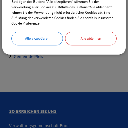
Betätigen des Buttons "Alle akzeptieren" stimmen Sie der
Verwendung aller Cookies zu. Mithilfe des Buttons "Alle ablehnen"
lehnen Sie der Verwendung nicht erforderlicher Cookies ab. Eine
Sachgebiete
Auflistung der verwendeten Cookies finden Sie ebenfalls in unseren
Cookie Präferenzen.
Gemeinde Boos
Gemeinde Heimertingen
Alle akzeptieren
Alle ablehnen
Gemeinde Niederrieden
Gemeinde Fellheim
Gemeinde Pleß
SO ERREICHEN SIE UNS
Verwaltungsgemeinschaft Boos