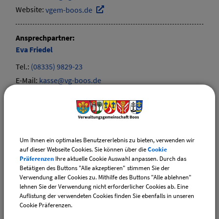
Website:
vgem-boos.de
Ansprechpartner:
Eva
Friedel
Tel.:
(08335) 9829-23
E-Mail:
kasse@vg-boos.de
Ansprechpartner:
Gisela
Weixler
Tel.:
(08335) 9829-21
Um Ihnen ein optimales Benutzererlebnis zu bieten, verwenden wir
auf dieser Webseite Cookies. Sie können über die
Cookie
E-Mail:
kasse@vg-boos.de
Präferenzen
Ihre aktuelle Cookie Auswahl anpassen. Durch das
Website:
vgem-boos.de
Betätigen des Buttons "Alle akzeptieren" stimmen Sie der
Verwendung aller Cookies zu. Mithilfe des Buttons "Alle ablehnen"
lehnen Sie der Verwendung nicht erforderlicher Cookies ab. Eine
Sachgebiete
Auflistung der verwendeten Cookies finden Sie ebenfalls in unseren
Cookie Präferenzen.
Kasse / Steueramt / Abgabenverwaltung