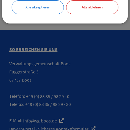
Alle akzeptieren
Alle ablehnen
SO ERREICHEN SIE UNS
Verwaltungsgemeinschaft Boos
Fuggerstraße 3
87737 Boos
Telefon:
+49 (0) 83 35 / 98 29 - 0
Telefax: +49 (0) 83 35 / 98 29 - 30
E-Mail:
info@vg-boos.de
BayernPortal - Sicheres Kontaktformular