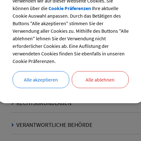
verwenden wir auf dieser Webseite Cookies. Sie
INNENBEREICHSSATZUN
können über die
Cookie Präferenzen
Ihre aktuelle
Cookie Auswahl anpassen. Durch das Betätigen des
Buttons "Alle akzeptieren" stimmen Sie der
Die Gemeinden können durch Satzung den Innenbereich fest
Verwendung aller Cookies zu. Mithilfe des Buttons "Alle
Unter bestimmten im Baugesetzbuch geregelten Voraussetz
ablehnen" lehnen Sie der Verwendung nicht
erforderlicher Cookies ab. Eine Auflistung der
können dadurch auch Außenbereichsflächen in den Innenber
verwendeten Cookies finden Sie ebenfalls in unseren
einbezogen bzw. als Innenbereich bestimmt werden.
Cookie Präferenzen.
Alle akzeptieren
Alle ablehnen
LANGBESCHREIBUNG
RECHTSGRUNDLAGEN
VERANTWORTLICHE BEHÖRDE