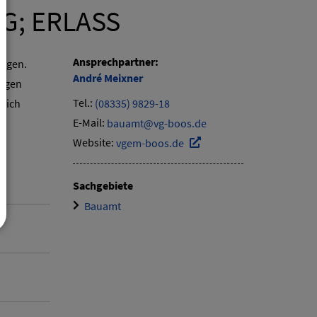
G; ERLASS
Ansprechpartner:
legen.
André
Meixner
ungen
Tel.:
(08335) 9829-18
eich
E-Mail:
bauamt@vg-boos.de
Website:
vgem-boos.de
Sachgebiete
Bauamt