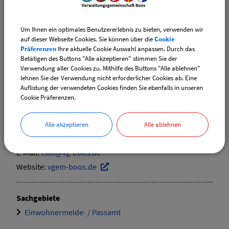
Ansprechpartner:
Um Ihnen ein optimales Benutzererlebnis zu bieten, verwenden wir
Daniela
Hoidn
auf dieser Webseite Cookies. Sie können über die
Cookie
Präferenzen
Ihre aktuelle Cookie Auswahl anpassen. Durch das
Tel.:
(08335) 9829-20
Betätigen des Buttons "Alle akzeptieren" stimmen Sie der
E-Mail:
ewo@vg-boos.de
Verwendung aller Cookies zu. Mithilfe des Buttons "Alle ablehnen"
Website:
vgem-boos.de
lehnen Sie der Verwendung nicht erforderlicher Cookies ab. Eine
Auflistung der verwendeten Cookies finden Sie ebenfalls in unseren
Cookie Präferenzen.
Ansprechpartner:
Elvira
Ehrle
Alle akzeptieren
Alle ablehnen
Tel.:
(08335) 9829-17
E-Mail:
ewo@vg-boos.de
Website:
vgem-boos.de
Sachgebiete
Einwohnermelde- / Passamt