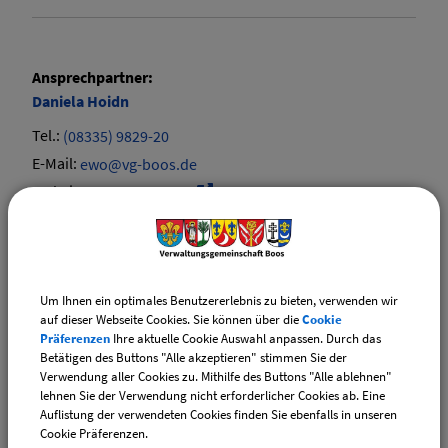
Ansprechpartner:
Daniela
Hoidn
Tel.:
(08335) 9829-20
E-Mail:
ewo@vg-boos.de
Website:
vgem-boos.de
Ansprechpartner:
Elvira
Ehrle
Um Ihnen ein optimales Benutzererlebnis zu bieten, verwenden wir
Tel.:
(08335) 9829-17
auf dieser Webseite Cookies. Sie können über die
Cookie
E-Mail:
ewo@vg-boos.de
Präferenzen
Ihre aktuelle Cookie Auswahl anpassen. Durch das
Betätigen des Buttons "Alle akzeptieren" stimmen Sie der
Website:
vgem-boos.de
Verwendung aller Cookies zu. Mithilfe des Buttons "Alle ablehnen"
lehnen Sie der Verwendung nicht erforderlicher Cookies ab. Eine
Auflistung der verwendeten Cookies finden Sie ebenfalls in unseren
Sachgebiete
Cookie Präferenzen.