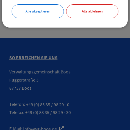
Einwohnermelde- / Passamt
Alle akzeptieren
Alle ablehnen
SO ERREICHEN SIE UNS
Verwaltungsgemeinschaft Boos
Fuggerstraße 3
87737 Boos
Telefon:
+49 (0) 83 35 / 98 29 - 0
Telefax: +49 (0) 83 35 / 98 29 - 30
E-Mail:
info@vg-boos.de