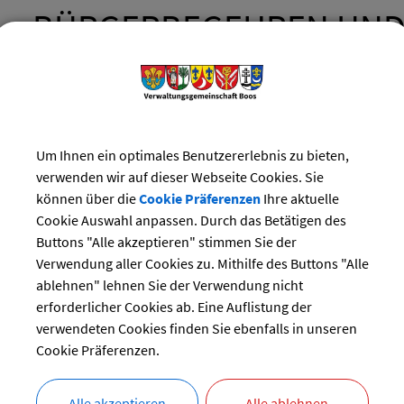
BÜRGERBEGEHREN UN
BÜRGERENTSCHEID IN D
DURCHFÜHRUNG
Um Ihnen ein optimales Benutzererlebnis zu bieten,
verwenden wir auf dieser Webseite Cookies. Sie
können über die
Cookie Präferenzen
Ihre aktuelle
Die 1995 in Bayern eingeführten Instrumente ''Bürgerbegehr
Cookie Auswahl anpassen. Durch das Betätigen des
Bürgerentscheid'' ermöglichen es den Bürgern, in vielen
Buttons "Alle akzeptieren" stimmen Sie der
Angelegenheiten der Gemeinde direkt selbst zu entscheiden.
Verwendung aller Cookies zu. Mithilfe des Buttons "Alle
ablehnen" lehnen Sie der Verwendung nicht
erforderlicher Cookies ab. Eine Auflistung der
verwendeten Cookies finden Sie ebenfalls in unseren
LANGBESCHREIBUNG
Cookie Präferenzen.
VORAUSSETZUNGEN
Alle akzeptieren
Alle ablehnen