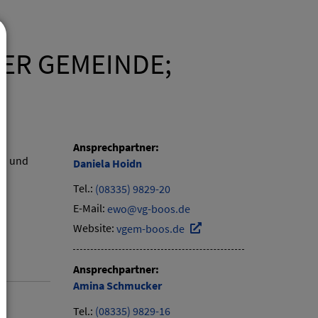
D
ER GEMEINDE;
Ansprechpartner:
en und
Daniela
Hoidn
Tel.:
(08335) 9829-20
E-Mail:
ewo@vg-boos.de
Website:
vgem-boos.de
Ansprechpartner:
Amina
Schmucker
Tel.:
(08335) 9829-16