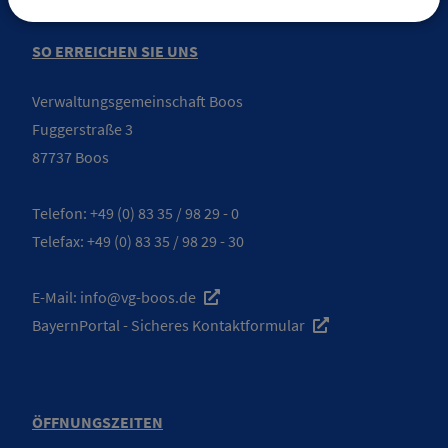
SO ERREICHEN SIE UNS
Verwaltungsgemeinschaft Boos
Fuggerstraße 3
87737 Boos
Telefon:
+49 (0) 83 35 / 98 29 - 0
Telefax: +49 (0) 83 35 / 98 29 - 30
E-Mail:
info@vg-boos.de
BayernPortal - Sicheres Kontaktformular
ÖFFNUNGSZEITEN