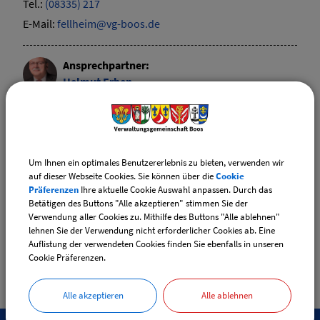
Tel.:
(08335) 217
E-Mail:
fellheim@vg-boos.de
Ansprechpartner:
Helmut
Erben
Tel.:
(08335) 9829-0
E-Mail:
boos@vg-boos.de
Um Ihnen ein optimales Benutzererlebnis zu bieten, verwenden wir
Ansprechpartner:
auf dieser Webseite Cookies. Sie können über die
Cookie
Josef
Wechsel
Präferenzen
Ihre aktuelle Cookie Auswahl anpassen. Durch das
Betätigen des Buttons "Alle akzeptieren" stimmen Sie der
Tel.:
(08335) 234
Verwendung aller Cookies zu. Mithilfe des Buttons "Alle ablehnen"
E-Mail:
heimertingen@vg-boos.de
lehnen Sie der Verwendung nicht erforderlicher Cookies ab. Eine
Auflistung der verwendeten Cookies finden Sie ebenfalls in unseren
Cookie Präferenzen.
Alle akzeptieren
Alle ablehnen