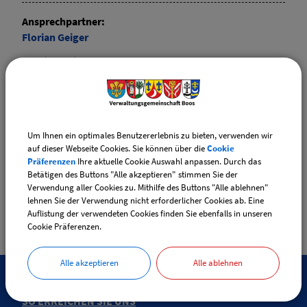
Ansprechpartner:
Florian
Geiger
Tel.:
(08335) 987890
E-Mail:
niederrieden@vg-boos.de
Ansprechpartner:
Um Ihnen ein optimales Benutzererlebnis zu bieten, verwenden wir
Josef
Wechsel
auf dieser Webseite Cookies. Sie können über die
Cookie
Tel.:
(08335) 234
Präferenzen
Ihre aktuelle Cookie Auswahl anpassen. Durch das
Betätigen des Buttons "Alle akzeptieren" stimmen Sie der
E-Mail:
heimertingen@vg-boos.de
Verwendung aller Cookies zu. Mithilfe des Buttons "Alle ablehnen"
lehnen Sie der Verwendung nicht erforderlicher Cookies ab. Eine
Auflistung der verwendeten Cookies finden Sie ebenfalls in unseren
Cookie Präferenzen.
Alle akzeptieren
Alle ablehnen
SO ERREICHEN SIE UNS