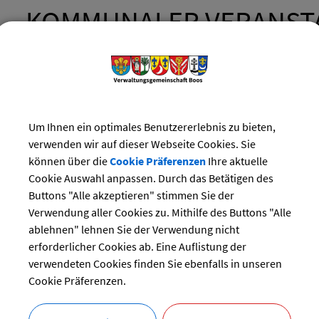
KOMMUNALER VERANST
RESERVIERUNG
Gemeinden und Landratsämter können kommunale Räumlich
Um Ihnen ein optimales Benutzererlebnis zu bieten,
auf Anfrage / Antrag auch Dritten zur Nutzung überlassen.
verwenden wir auf dieser Webseite Cookies. Sie
können über die
Cookie Präferenzen
Ihre aktuelle
Cookie Auswahl anpassen. Durch das Betätigen des
Buttons "Alle akzeptieren" stimmen Sie der
LANGBESCHREIBUNG
Verwendung aller Cookies zu. Mithilfe des Buttons "Alle
ablehnen" lehnen Sie der Verwendung nicht
KOSTEN
erforderlicher Cookies ab. Eine Auflistung der
verwendeten Cookies finden Sie ebenfalls in unseren
Cookie Präferenzen.
RECHTSGRUNDLAGEN