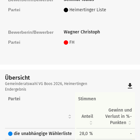
Partei
Heimertinger Liste
Wagner Christoph
Bewerberin/Bewerber
Partei
FH
Übersicht
Übersicht
Gemeinderatswahl VG Boos 2026, Heimertingen
file_download
Endergebnis
Partei
Stimmen
Gewinn und
Anteil
Verlust in %-
Punkten
die unabhängige Wählerliste
28,0 %
-