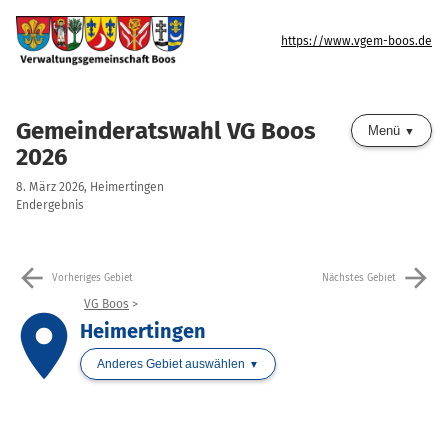
https://www.vgem-boos.de
Gemeinderatswahl VG Boos
Menü
2026
8. März 2026, Heimertingen
Endergebnis
arrow_back
arrow_forward
Vorheriges Gebiet
Nächstes Gebiet
VG Boos
place
Heimertingen
Anderes Gebiet auswählen