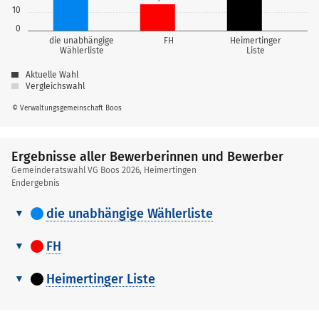
10
0
die unabhängige
FH
Heimertinger
Wählerliste
Liste
Aktuelle Wahl
Vergleichswahl
© Verwaltungsgemeinschaft Boos
Ergebnisse aller Bewerberinnen und Bewerber
Gemeinderatswahl VG Boos 2026, Heimertingen
Endergebnis
die unabhängige Wählerliste
Ergebnisse
Erreichter
aller
FH
Nr.
Name,
Platz
Stimmen
Bewerberinnen
Ergebnisse
Vorname
Gewählt
und
Erreichter
aller
Heimertinger Liste
Bewerber
Nr.
Name,
Platz
Stimmen
Bewerberinnen
Kaufmann
Ergebnisse
Vorname
Gewählt
1
1
826
Gewählt
und
Erreichter
Daniel
aller
Bewerber
Nr.
Name,
Platz
Stimmen