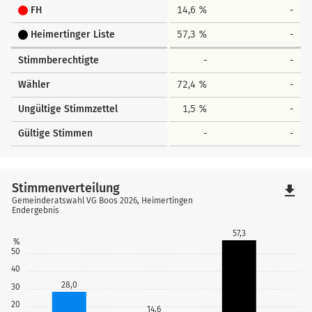
FH
14,6 %
-
Heimertinger Liste
57,3 %
-
Stimmberechtigte
-
-
Wähler
72,4 %
-
Ungültige Stimmzettel
1,5 %
-
Gültige Stimmen
-
-
Stimmenverteilung
file_download
Gemeinderatswahl VG Boos 2026, Heimertingen
Endergebnis
57,3
%
50
40
28,0
30
20
14,6