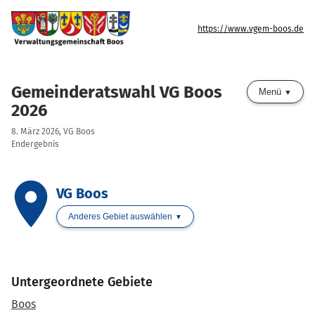
https://www.vgem-boos.de
Gemeinderatswahl VG Boos
Menü
2026
8. März 2026, VG Boos
Endergebnis
place
VG Boos
Anderes Gebiet auswählen
Untergeordnete Gebiete
Boos