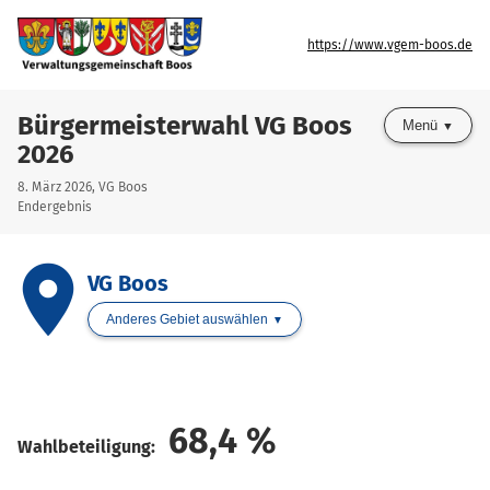
https://www.vgem-boos.de
Bürgermeisterwahl VG Boos
Menü
2026
8. März 2026, VG Boos
Endergebnis
place
VG Boos
Anderes Gebiet auswählen
68,4
%
Wahlbeteiligung: